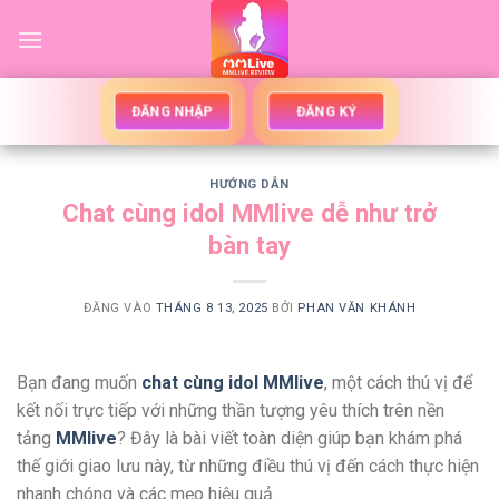
Bỏ
qua
nội
dung
ĐĂNG NHẬP
ĐĂNG KÝ
HƯỚNG DẪN
Chat cùng idol MMlive dễ như trở
bàn tay
ĐĂNG VÀO
THÁNG 8 13, 2025
BỞI
PHAN VĂN KHÁNH
Bạn đang muốn
chat cùng idol MMlive
, một cách thú vị để
kết nối trực tiếp với những thần tượng yêu thích trên nền
tảng
MMlive
? Đây là bài viết toàn diện giúp bạn khám phá
thế giới giao lưu này, từ những điều thú vị đến cách thực hiện
nhanh chóng và các mẹo hiệu quả.