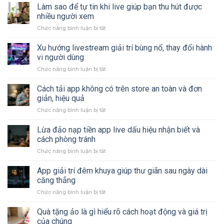
live
Làm sao để tự tin khi live giúp bạn thu hút được
thư
phòng
giãn
nhiều người xem
khóa
đang
Chức năng bình luận bị tắt
ở
là
cực
Làm
gì
kỳ
sao
Xu hướng livestream giải trí bùng nổ, thay đổi hành
và
hot
để
cách
vi người dùng
tự
hoạt
Chức năng bình luận bị tắt
ở
tin
động
Xu
khi
chi
hướng
Cách tải app không có trên store an toàn và đơn
live
tiết
livestream
giúp
giản, hiệu quả
về
giải
bạn
tính
Chức năng bình luận bị tắt
ở
trí
thu
năng
Cách
bùng
hút
tải
Lừa đảo nạp tiền app live dấu hiệu nhận biết và
nổ,
được
app
thay
cách phòng tránh
nhiều
không
đổi
người
Chức năng bình luận bị tắt
ở
có
hành
xem
Lừa
trên
vi
đảo
App giải trí đêm khuya giúp thư giãn sau ngày dài
store
người
nạp
an
căng thẳng
dùng
tiền
toàn
Chức năng bình luận bị tắt
ở
app
và
App
live
đơn
giải
Quà tặng ảo là gì hiểu rõ cách hoạt động và giá trị
dấu
giản,
trí
hiệu
của chúng
hiệu