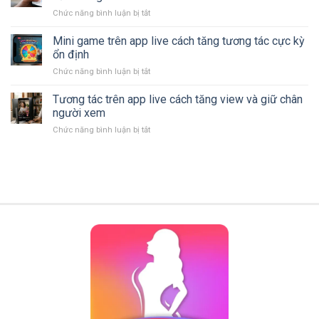
đêm
nhận
quả
Chức năng bình luận bị tắt
ở
khuya
biết
Quà
giúp
và
tặng
Mini game trên app live cách tăng tương tác cực kỳ
thư
cách
ảo
giãn
ổn định
phòng
là
sau
tránh
Chức năng bình luận bị tắt
ở
gì
ngày
Mini
hiểu
dài
game
Tương tác trên app live cách tăng view và giữ chân
rõ
căng
trên
cách
người xem
thẳng
app
hoạt
Chức năng bình luận bị tắt
ở
live
động
Tương
cách
và
tác
tăng
giá
trên
tương
trị
app
tác
của
live
cực
chúng
cách
kỳ
tăng
ổn
view
định
và
giữ
chân
người
xem