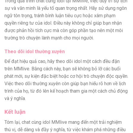
Trong quá trình chat cùng idol tại MMlive, việc duy trì sự lịch
sự và văn minh là yếu tố quan trọng nhất. Hãy sử dụng ngôn
ngữ tôn trọng, tránh bình luận tiêu cực hoặc xâm phạm
quyền riêng tư của idol. Điều này không chỉ giúp bạn nhận
được phản hồi tích cực mà còn góp phần tạo nên một môi
trường trò chuyện lành mạnh cho mọi người.
Theo dõi idol thường xuyên
Để đạt hiệu quả cao, hãy theo dõi idol một cách đều đặn
trên MMlive. Bằng cách này, bạn sẽ không bỏ lỡ các buổi
phát mới, sự kiện đặc biệt hoặc cơ hội trò chuyện độc quyền.
Việc theo dõi thường xuyên còn giúp bạn hiểu rõ hơn về lịch
trình của họ, từ đó lên kế hoạch tham gia một cách chủ động
và ý nghĩa.
Kết luận
Tóm lại, chat cùng idol MMlive mang đến một trải nghiệm
thú vị, dễ dàng và đầy ý nghĩa, từ việc khám phá những điều