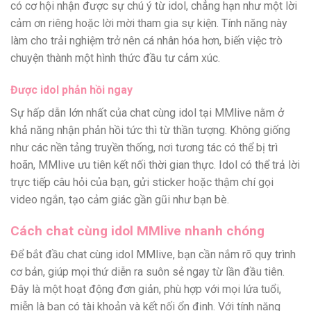
có cơ hội nhận được sự chú ý từ idol, chẳng hạn như một lời
cảm ơn riêng hoặc lời mời tham gia sự kiện. Tính năng này
làm cho trải nghiệm trở nên cá nhân hóa hơn, biến việc trò
chuyện thành một hình thức đầu tư cảm xúc.
Được idol phản hồi ngay
Sự hấp dẫn lớn nhất của chat cùng idol tại MMlive nằm ở
khả năng nhận phản hồi tức thì từ thần tượng. Không giống
như các nền tảng truyền thống, nơi tương tác có thể bị trì
hoãn, MMlive ưu tiên kết nối thời gian thực. Idol có thể trả lời
trực tiếp câu hỏi của bạn, gửi sticker hoặc thậm chí gọi
video ngắn, tạo cảm giác gần gũi như bạn bè.
Cách chat cùng idol MMlive nhanh chóng
Để bắt đầu chat cùng idol MMlive, bạn cần nắm rõ quy trình
cơ bản, giúp mọi thứ diễn ra suôn sẻ ngay từ lần đầu tiên.
Đây là một hoạt động đơn giản, phù hợp với mọi lứa tuổi,
miễn là bạn có tài khoản và kết nối ổn định. Với tính năng