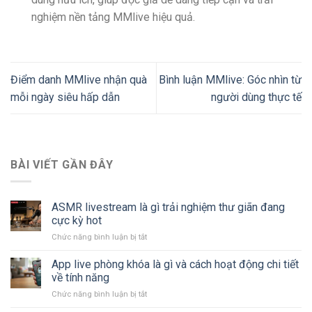
nghiệm nền tảng MMlive hiệu quả.
Điểm danh MMlive nhận quà
Bình luận MMlive: Góc nhìn từ
mỗi ngày siêu hấp dẫn
người dùng thực tế
BÀI VIẾT GẦN ĐÂY
ASMR livestream là gì trải nghiệm thư giãn đang
cực kỳ hot
Chức năng bình luận bị tắt
ở
ASMR
livestream
App live phòng khóa là gì và cách hoạt động chi tiết
là
về tính năng
gì
Chức năng bình luận bị tắt
ở
trải
App
nghiệm