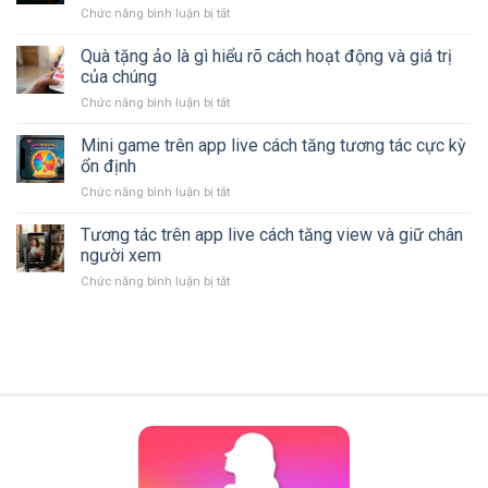
toàn
Chức năng bình luận bị tắt
ở
app
và
App
live
đơn
giải
Quà tặng ảo là gì hiểu rõ cách hoạt động và giá trị
dấu
giản,
trí
hiệu
của chúng
hiệu
đêm
nhận
quả
Chức năng bình luận bị tắt
ở
khuya
biết
Quà
giúp
và
tặng
Mini game trên app live cách tăng tương tác cực kỳ
thư
cách
ảo
giãn
ổn định
phòng
là
sau
tránh
Chức năng bình luận bị tắt
ở
gì
ngày
Mini
hiểu
dài
game
Tương tác trên app live cách tăng view và giữ chân
rõ
căng
trên
cách
người xem
thẳng
app
hoạt
Chức năng bình luận bị tắt
ở
live
động
Tương
cách
và
tác
tăng
giá
trên
tương
trị
app
tác
của
live
cực
chúng
cách
kỳ
tăng
ổn
view
định
và
giữ
chân