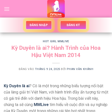
Bỏ
qua
nội
dung
ĐĂNG NHẬP
ĐĂNG KÝ
HOT GIRL MMLIVE
Kỳ Duyên là ai? Hành Trình của Hoa
Hậu Việt Nam 2014
ĐĂNG VÀO
THÁNG 9 24, 2025
BỞI
PHAN VĂN KHÁNH
Kỳ Duyên là ai
? Cô là một trong những biểu tượng nổi bật
của làng giải trí Việt Nam, với hành trình đầy ấn tượng từ một
cô gái trẻ đến với danh hiệu Hoa hậu. Trong bài viết này,
chúng ta sẽ cùng
MMLive
tìm hiểu về cuộc đời và sự nghiệp
của Kỳ Duyên, một trong những cái tên hot nhất trong