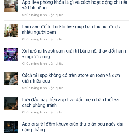
livestream
App live phòng khóa là gì và cách hoạt động chi tiết
là
về tính năng
gì
Chức năng bình luận bị tắt
ở
trải
App
nghiệm
live
Làm sao để tự tin khi live giúp bạn thu hút được
thư
phòng
giãn
nhiều người xem
khóa
đang
Chức năng bình luận bị tắt
ở
là
cực
Làm
gì
kỳ
sao
Xu hướng livestream giải trí bùng nổ, thay đổi hành
và
hot
để
cách
vi người dùng
tự
hoạt
Chức năng bình luận bị tắt
ở
tin
động
Xu
khi
chi
hướng
Cách tải app không có trên store an toàn và đơn
live
tiết
livestream
giúp
giản, hiệu quả
về
giải
bạn
tính
Chức năng bình luận bị tắt
ở
trí
thu
năng
Cách
bùng
hút
tải
Lừa đảo nạp tiền app live dấu hiệu nhận biết và
nổ,
được
app
thay
cách phòng tránh
nhiều
không
đổi
người
Chức năng bình luận bị tắt
ở
có
hành
xem
Lừa
trên
vi
đảo
App giải trí đêm khuya giúp thư giãn sau ngày dài
store
người
nạp
an
căng thẳng
dùng
tiền